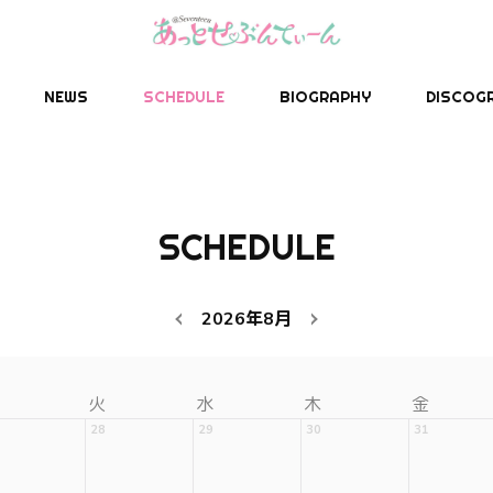
NEWS
SCHEDULE
BIOGRAPHY
DISCOG
SCHEDULE
2026年8月
火
水
木
金
28
29
30
31